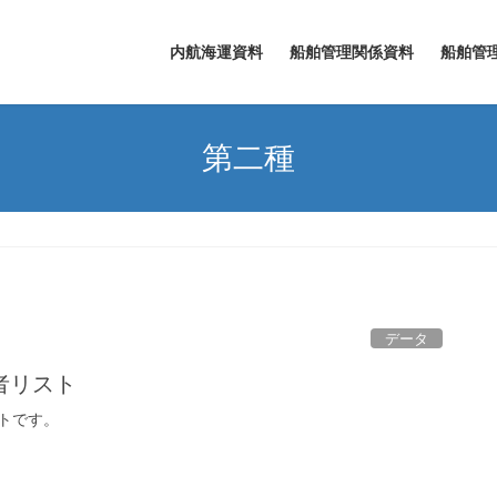
内航海運資料
船舶管理関係資料
船舶管
第二種
データ
者リスト
トです。