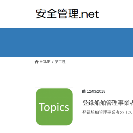
コ
ナ
ン
ビ
テ
ゲ
ン
ー
ツ
シ
へ
ョ
ス
ン
キ
に
ッ
移
HOME
第二種
プ
動
12/03/2018
登録船舶管理事業
登録船舶管理事業者のリス