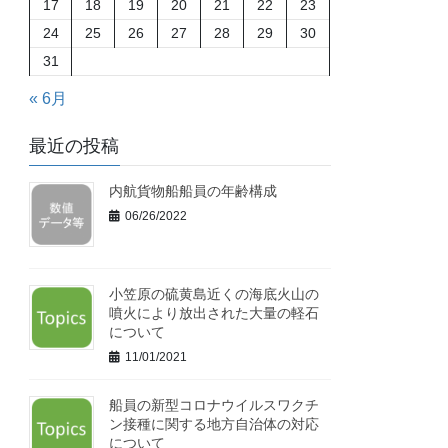
17
18
19
20
21
22
23
24
25
26
27
28
29
30
31
« 6月
最近の投稿
内航貨物船船員の年齢構成
06/26/2022
小笠原の硫黄島近くの海底火山の
噴火により放出された大量の軽石
について
11/01/2021
船員の新型コロナウイルスワクチ
ン接種に関する地方自治体の対応
について